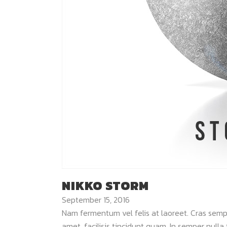
NIKKO STORM
September 15, 2016
Nam fermentum vel felis at laoreet. Cras semper
amet, facilisis tincidunt quam. In semper nulla t