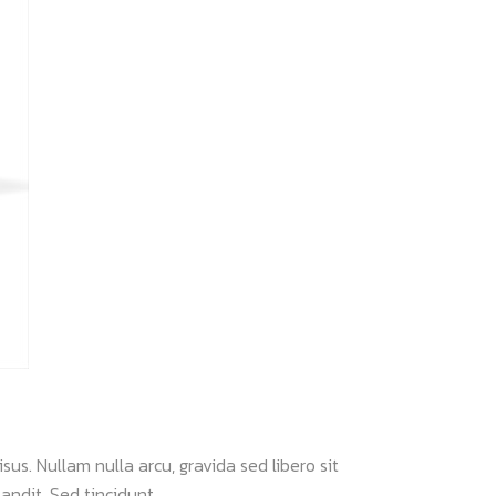
sus. Nullam nulla arcu, gravida sed libero sit
andit. Sed tincidunt...