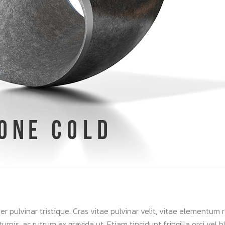
 pulvinar tristique. Cras vitae pulvinar velit, vitae elementum ri
urpis, ac rutrum ex gravida ut. Etiam tincidunt fringilla orci vel bl